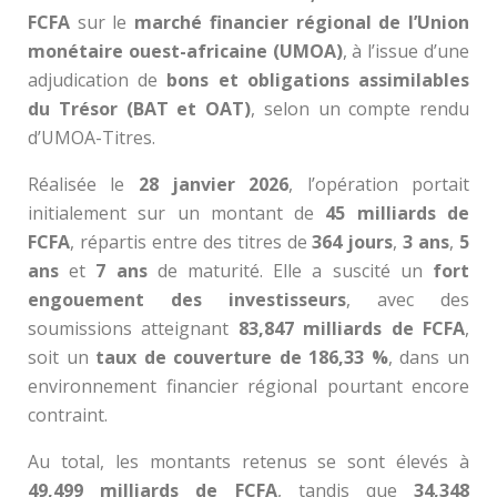
FCFA
sur le
marché financier régional de l’Union
monétaire ouest-africaine (UMOA)
, à l’issue d’une
adjudication de
bons et obligations assimilables
du Trésor (BAT et OAT)
, selon un compte rendu
d’UMOA-Titres.
Réalisée le
28 janvier 2026
, l’opération portait
initialement sur un montant de
45 milliards de
FCFA
, répartis entre des titres de
364 jours
,
3 ans
,
5
ans
et
7 ans
de maturité. Elle a suscité un
fort
engouement des investisseurs
, avec des
soumissions atteignant
83,847 milliards de FCFA
,
soit un
taux de couverture de 186,33 %
, dans un
environnement financier régional pourtant encore
contraint.
Au total, les montants retenus se sont élevés à
49,499 milliards de FCFA
, tandis que
34,348