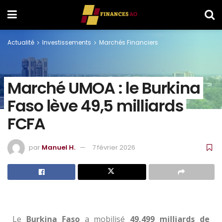
Actualité
Investissements
Marchés Financiers
Marché UMOA : le Burkina
Faso lève 49,5 milliards
FCFA
par
Manuel H.
7 février 2026
Le
Burkina Faso
a mobilisé
49,499 milliards de