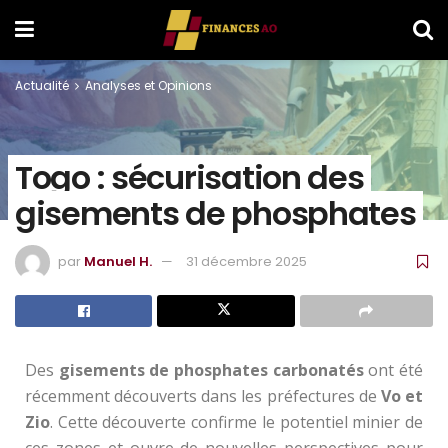
Actualité
Analyses et Opinions
Togo : sécurisation des
gisements de phosphates
par
Manuel H.
31 décembre 2025
Des
gisements de phosphates carbonatés
ont été
récemment découverts dans les préfectures de
Vo et
Zio
. Cette découverte confirme le potentiel minier de
ces zones et ouvre de nouvelles perspectives pour