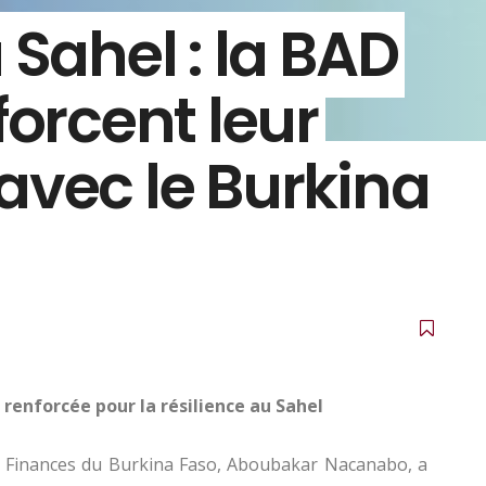
 Sahel : la BAD
forcent leur
avec le Burkina
 renforcée pour la résilience au Sahel
es Finances du Burkina Faso, Aboubakar Nacanabo, a