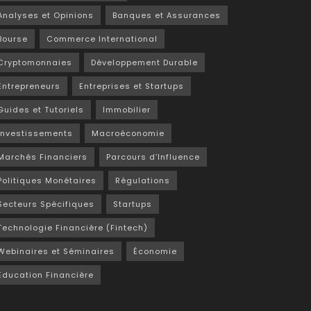
Analyses et Opinions
Banques et Assurances
Bourse
Commerce International
Cryptomonnaies
Développement Durable
Entrepreneurs
Entreprises et Startups
Guides et Tutoriels
Immobilier
Investissements
Macroéconomie
Marchés Financiers
Parcours d’Influence
Politiques Monétaires
Régulations
Secteurs Spécifiques
Startups
Technologie Financière (Fintech)
Webinaires et Séminaires
Économie
Éducation Financière