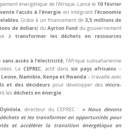
pement énergétique de l’Afrique. Lancé le
10 février
vente l’accès à l’énergie
en intégrant
l’économie
velables
. Grâce à un financement de
3,5 millions de
lions de dollars
) du
Ayrton Fund
du gouvernement
vise à
transformer les déchets en ressources
sans accès à l’électricité
, l’Afrique subsaharienne
aptées. Le
CEPREC
, actif dans
six pays africains
–
ra Leone, Namibie, Kenya et Rwanda
– travaille avec
els et des décideurs
pour développer des
micro-
ant les
déchets en énergie
.
Oyinlola
, directeur du CEPREC :
« Nous devons
déchets et les transformer en opportunités pour
s et accélérer la transition énergétique en