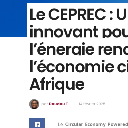
Le CEPREC : 
innovant pou
l’énergie ren
l’économie ci
Afrique
par
Doudou T.
14 février 2025
Le
Circular Economy Powered