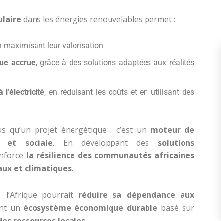
ulaire
dans les énergies renouvelables permet :
en maximisant leur valorisation
ue accrue
, grâce à des solutions adaptées aux réalités
l’électricité
, en réduisant les coûts et en utilisant des
s qu’un projet énergétique : c’est un
moteur de
 et sociale
. En développant des
solutions
renforce
la résilience des communautés africaines
aux et climatiques
.
, l’Afrique pourrait
réduire sa dépendance aux
ant un
écosystème économique durable
basé sur
 des ressources locales
.