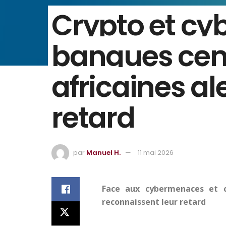
Crypto et cyb
banques cen
africaines al
retard
par
Manuel H.
11 mai 2026
Face aux cybermenaces et cr
reconnaissent leur retard