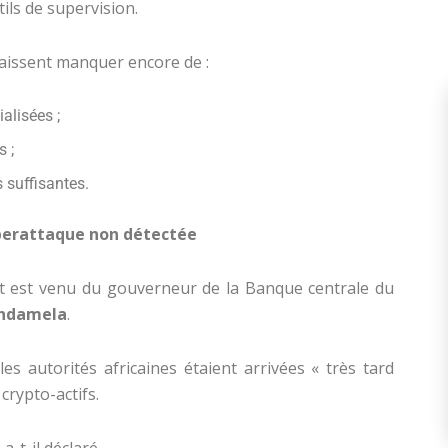
ls de supervision.
naissent manquer encore de :
alisées ;
 ;
 suffisantes.
berattaque non détectée
t est venu du gouverneur de la Banque centrale du
andamela
.
s autorités africaines étaient arrivées « très tard
 crypto-actifs.