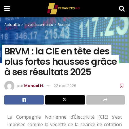
Actualité
Investissements
Bourse
BRVM : la CIE en tête des
plus fortes hausses grâce
à ses résultats 2025
par
Manuel H.
22 mai 2026
La Compagnie Ivoirienne d’Électricité (CIE) s’est
imposée comme la vedette de la séance de cotation