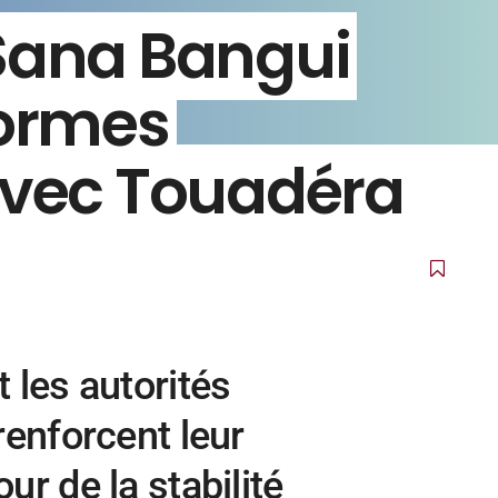
Sana Bangui
formes
avec Touadéra
 les autorités
renforcent leur
ur de la stabilité