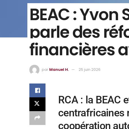
BEAC : Yvon 
parle des ré
financières 
par
Manuel H.
25 juin 2026
RCA : la BEAC et
centrafricaines 
coopération auto