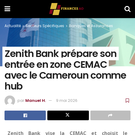
Actualité
Secteurs Spécifiques
Banques et Assurances
Zenith Bank prépare son
entrée en zone CEMAC
avec le Cameroun comme
hub
par
Manuel H.
9 mai 2026
Zenith Bank vise la CEMAC et choisit le