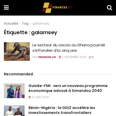
Actualité
Tag
galamsey
Étiquette :
galamsey
Le secteur du cacao au Ghana pourrait
s’effondrer d’ici cinq ans
PAR
FINANCES AO
3 SEPTEMBRE 2024
0
Recommended
.
Guinée-FMI : vers un nouveau programme
économique adossé à Simandou 2040
19 JUIN 2026
Bénin–Nigéria : la GDIZ accélère les
investissements transfrontaliers