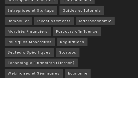
Développement Durable
Entrepreneurs
Entreprises et Startups
Guides et Tutoriels
Immobilier
Investissements
Macroéconomie
Marchés Financiers
Parcours d’Influence
Politiques Monétaires
Régulations
Secteurs Spécifiques
Startups
Technologie Financière (Fintech)
Webinaires et Séminaires
Économie
Éducation Financière
A propos
Politique de confidentialité
Contact
© 2024 FINANCES AO. All Rights Reserved — Powered by 10.3 univers.