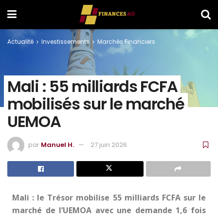
Actualité
Investissements
Marchés Financiers
Mali : 55 milliards FCFA
mobilisés sur le marché
UEMOA
par
Manuel H.
27 juin 2026
Mali : le Trésor mobilise 55 milliards FCFA sur le
marché de l’UEMOA avec une demande 1,6 fois