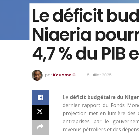
Le déficit bu
Nigeria pourr
4,7 % du PIB 
par
Kouame C.
5 juillet 2025
Le
déficit budgétaire du Niger
dernier rapport du Fonds Monét
projection met en lumière des 
entreprises par le gouvernem
revenus pétroliers et des dépen