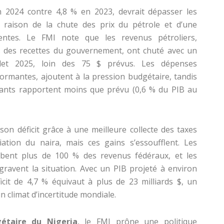
en 2024 contre 4,8 % en 2023, devrait dépasser les
n raison de la chute des prix du pétrole et d’une
tentes. Le FMI note que les revenus pétroliers,
s des recettes du gouvernement, ont chuté avec un
llet 2025, loin des 75 $ prévus. Les dépenses
formantes, ajoutent à la pression budgétaire, tandis
rants rapportent moins que prévu (0,6 % du PIB au
 son déficit grâce à une meilleure collecte des taxes
ation du naira, mais ces gains s’essoufflent. Les
orbent plus de 100 % des revenus fédéraux, et les
gravent la situation. Avec un PIB projeté à environ
icit de 4,7 % équivaut à plus de 23 milliards $, un
un climat d’incertitude mondiale.
gétaire du Nigeria
, le FMI prône une politique