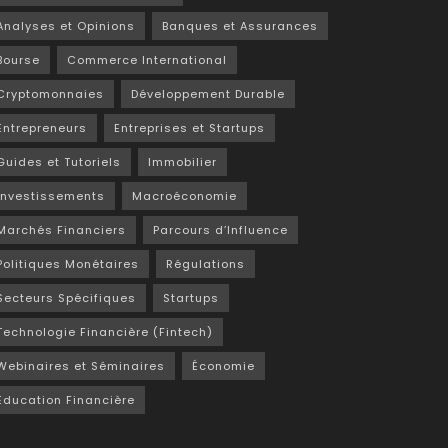
Analyses et Opinions
Banques et Assurances
Bourse
Commerce International
Cryptomonnaies
Développement Durable
Entrepreneurs
Entreprises et Startups
Guides et Tutoriels
Immobilier
Investissements
Macroéconomie
Marchés Financiers
Parcours d’Influence
Politiques Monétaires
Régulations
Secteurs Spécifiques
Startups
Technologie Financière (Fintech)
Webinaires et Séminaires
Économie
Éducation Financière