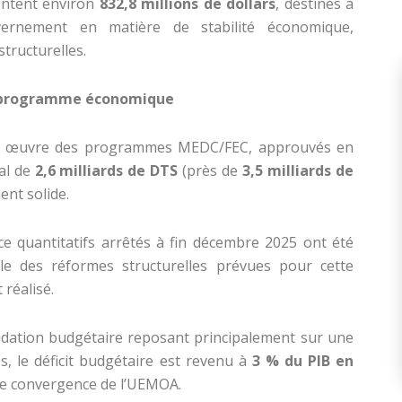
entent environ
832,8 millions de dollars
, destinés à
vernement en matière de stabilité économique,
tructurelles.
u programme économique
en œuvre des programmes MEDC/FEC, approuvés en
al de
2,6 milliards de DTS
(près de
3,5 milliards de
ent solide.
e quantitatifs arrêtés à fin décembre 2025 ont été
ble des réformes structurelles prévues pour cette
 réalisé.
idation budgétaire reposant principalement sur une
es, le déficit budgétaire est revenu à
3 % du PIB en
de convergence de l’UEMOA.