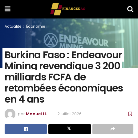
Actualité
Économie
Burkina Faso : Endeavour
Mining revendique 3 200
milliards FCFA de
retombées économiques
en 4 ans
par
Manuel H.
2 juillet 2026