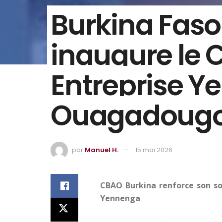
Burkina Faso
inaugure le 
Entreprise Y
Ouagadoug
par
Manuel H.
15 mai 2026
CBAO Burkina renforce son so
Yennenga